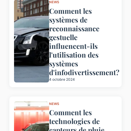
NEWS
Comment les
systèmes de
reconnaissance
gestuelle
influencent-ils
l'utilisation des
systèmes
d'infodivertissement?
4 octobre 2024
NEWS
Comment les
technologies de
capteurs de pluie