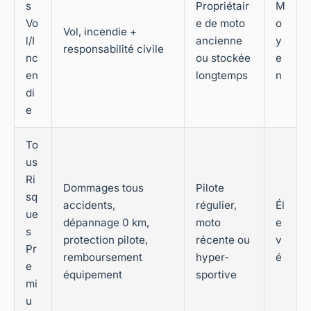
s
Propriétair
M
Vo
e de moto
o
Vol, incendie +
l/I
ancienne
y
responsabilité civile
nc
ou stockée
e
en
longtemps
n
di
e
To
us
Ri
Dommages tous
Pilote
sq
accidents,
régulier,
Él
ue
dépannage 0 km,
moto
e
s
protection pilote,
récente ou
v
Pr
remboursement
hyper-
é
e
équipement
sportive
mi
u