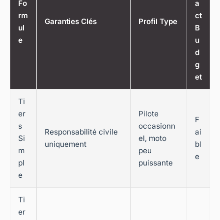
Fo
a
rm
ct
Garanties Clés
Profil Type
ul
B
e
u
d
g
et
Ti
er
Pilote
F
s
occasionn
Responsabilité civile
ai
Si
el, moto
uniquement
bl
m
peu
e
pl
puissante
e
Ti
er