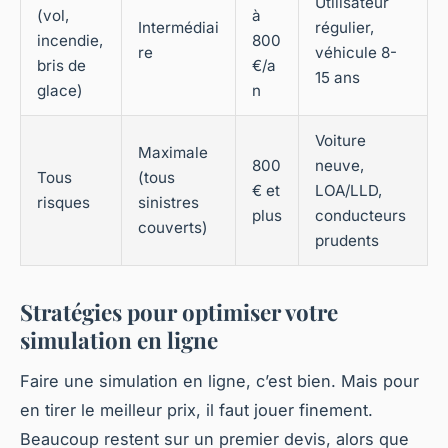
Utilisateur
(vol,
à
Intermédiai
régulier,
incendie,
800
re
véhicule 8-
bris de
€/a
15 ans
glace)
n
Voiture
Maximale
800
neuve,
Tous
(tous
€ et
LOA/LLD,
risques
sinistres
plus
conducteurs
couverts)
prudents
Stratégies pour optimiser votre
simulation en ligne
Faire une simulation en ligne, c’est bien. Mais pour
en tirer le meilleur prix, il faut jouer finement.
Beaucoup restent sur un premier devis, alors que