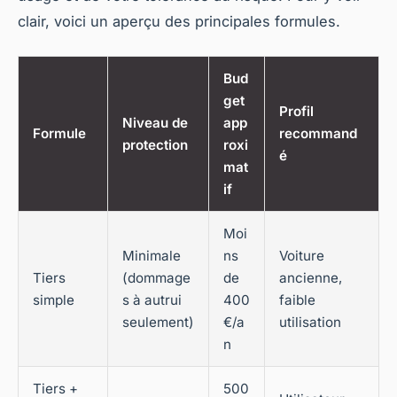
clair, voici un aperçu des principales formules.
Bud
get
Profil
Niveau de
app
Formule
recommand
protection
roxi
é
mat
if
Moi
Minimale
ns
Voiture
Tiers
(dommage
de
ancienne,
simple
s à autrui
400
faible
seulement)
€/a
utilisation
n
Tiers +
500