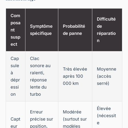
Com
Difficulté
posa
Symptôme
Probabilité
de
nt
spécifique
de panne
réparatio
susp
n
ect
Cap
Clac
sule
sonore au
Très élevée
Moyenne
à
ralenti,
après 100
(accès
dépr
réponse
000 km
serré)
essi
lente du
on
turbo
Élevée
Erreur
Modérée
(nécessit
Capt
précise sur
(surtout sur
e
eur
position,
modèles