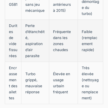
démontag
G581
sans jeu
antérieurs
e du
mécanique
à 2015)
turbo)
Durit
Perte
es
d’étanchéit
Fréquente
Faible
de
é,
dans les
(remplac
vide
aspiration
zones
ement
fissu
d’air
chaudes
rapide)
rées
parasite
Encr
Très
asse
Turbo
Élevée en
élevée
men
grippé,
usage
(nettoyag
t des
mauvaise
urbain
e ou
ailet
réponse
fréquent
remplace
tes
ment)