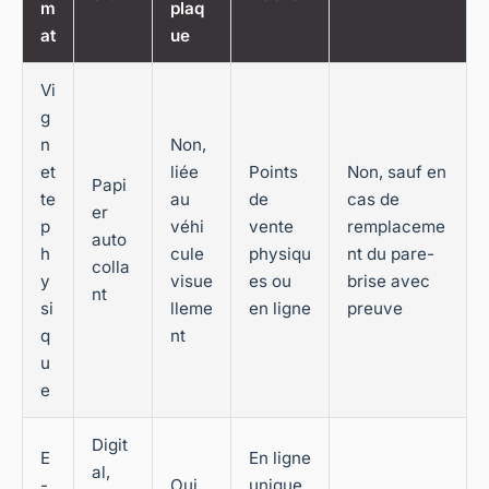
m
plaq
at
ue
Vi
g
n
Non,
et
liée
Points
Non, sauf en
Papi
te
au
de
cas de
er
p
véhi
vente
remplaceme
auto
h
cule
physiqu
nt du pare-
colla
y
visue
es ou
brise avec
nt
si
lleme
en ligne
preuve
q
nt
u
e
Digit
E
En ligne
al,
-
Oui,
unique