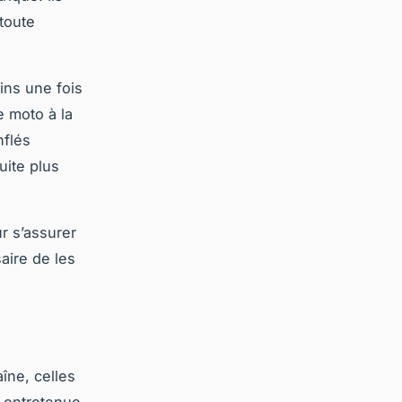
toute
ins une fois
e moto à la
nflés
uite plus
ur s’assurer
aire de les
îne, celles
l entretenue