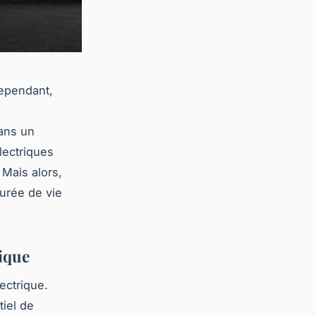
Cependant,
Dans un
lectriques
 Mais alors,
urée de vie
rique
ectrique.
tiel de