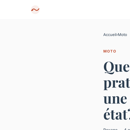
Accueil
›
Moto
MOTO
Quel
pra
une
état
Roxane — 4 o