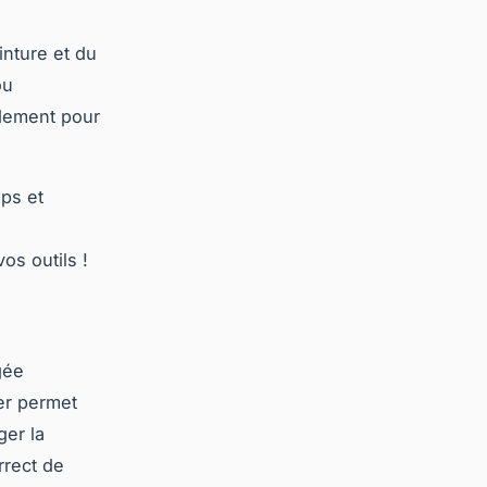
inture et du
ou
pidement pour
ps et
os outils !
gée
er permet
ger la
rrect de