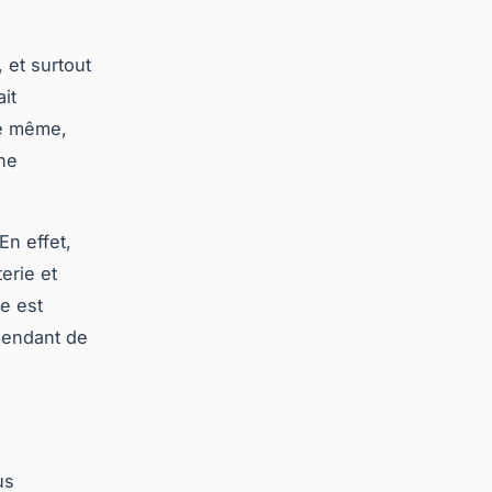
 et surtout
it
De même,
une
En effet,
erie et
ie est
 pendant de
us