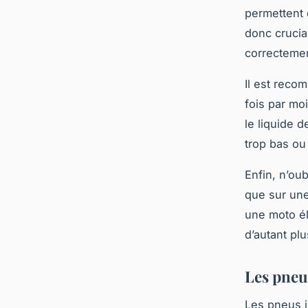
permettent d
donc crucia
correcteme
Il est reco
fois par mo
le liquide d
trop bas ou
Enfin, n’oub
que sur une 
une moto él
d’autant pl
Les pneu
Les pneus j